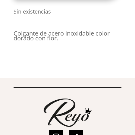
era:
es:
10,00 €.
8,00 €.
Sin existencias
Colgante de acero inoxidable color
dorado con flor.