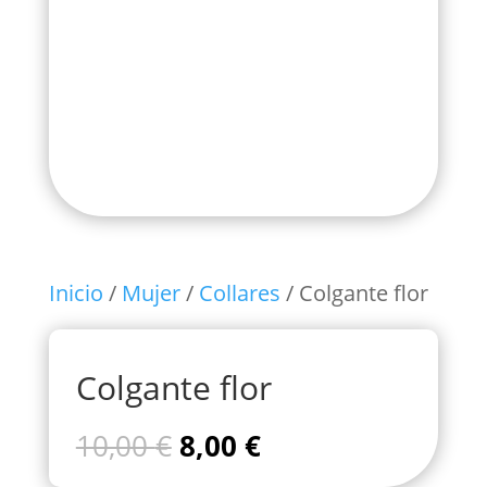
Inicio
/
Mujer
/
Collares
/ Colgante flor
Colgante flor
El
El
10,00
€
8,00
€
precio
precio
original
actual