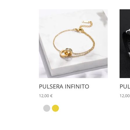
Este
producto
tiene
múltiples
variantes.
Las
opciones
se
PULSERA INFINITO
PUL
pueden
12,00
€
12,0
elegir
en
la