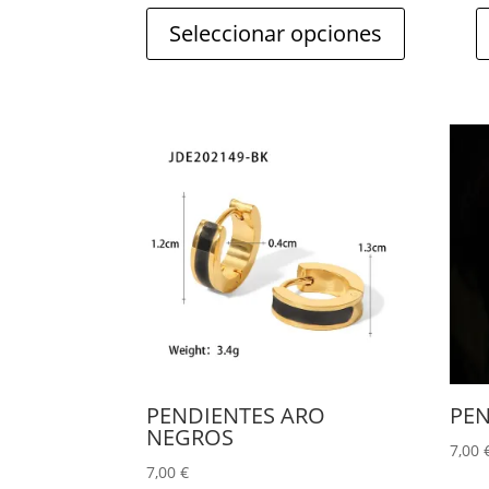
página
Seleccionar opciones
de
producto
PENDIENTES ARO
PEN
NEGROS
7,00
7,00
€