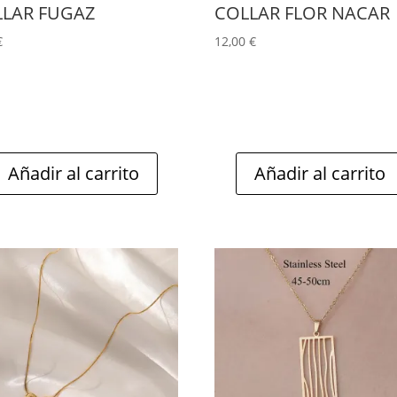
LLAR FUGAZ
COLLAR FLOR NACAR
€
12,00
€
Añadir al carrito
Añadir al carrito
Este
producto
tiene
múltiples
variantes.