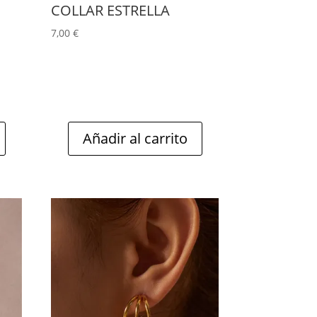
COLLAR ESTRELLA
7,00
€
Añadir al carrito
Este
producto
tiene
múltiples
variantes.