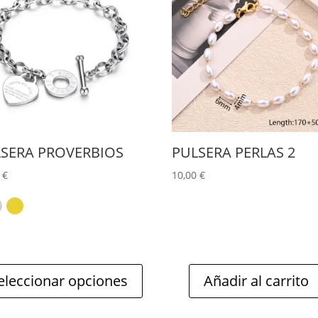
tiene
múltiples
variantes.
Las
opciones
se
SERA PROVERBIOS
PULSERA PERLAS 2
pueden
0
€
10,00
€
elegir
en
la
página
eleccionar opciones
Añadir al carrito
de
producto