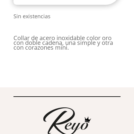
original
actual
era:
es:
10,00 €.
8,00 €.
Sin existencias
Collar de acero inoxidable color oro
con doble cadena, una simple y otra
con corazones mini.