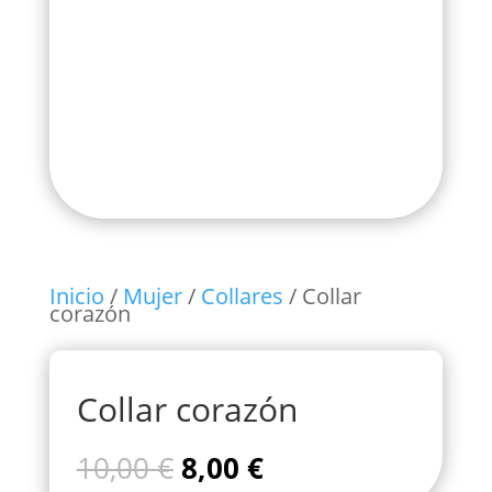
Inicio
/
Mujer
/
Collares
/ Collar
corazón
Collar corazón
El
El
10,00
€
8,00
€
precio
precio