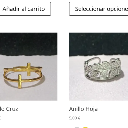
página
Añadir al carrito
Seleccionar opcion
de
producto
Este
producto
tiene
múltiples
variantes
Las
opciones
se
llo Cruz
Anillo Hoja
pueden
€
5,00
€
elegir