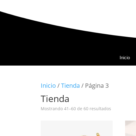
Inicio
Inicio
/
Tienda
/ Página 3
Tienda
Ordenado
Mostrando 41–60 de 60 resultados
por
popularida