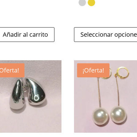
en
la
página
Añadir al carrito
Seleccionar opcion
de
producto
¡Oferta!
¡Oferta!