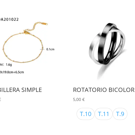
Este
producto
tiene
múltiples
variantes
Las
opciones
se
ILLERA SIMPLE
ROTATORIO BICOLOR
pueden
€
5,00
€
elegir
T.10
T.11
T.9
en
la