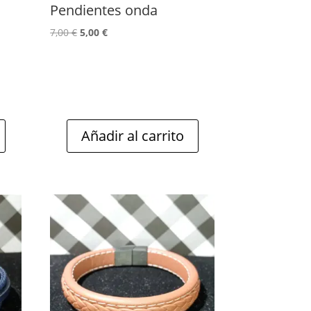
Pendientes onda
El
El
7,00
€
5,00
€
precio
precio
original
actual
era:
es:
7,00 €.
5,00 €.
Añadir al carrito