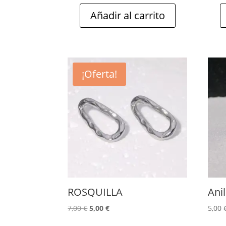
Añadir al carrito
¡Oferta!
ROSQUILLA
Ani
El
El
7,00
€
5,00
€
5,00
precio
precio