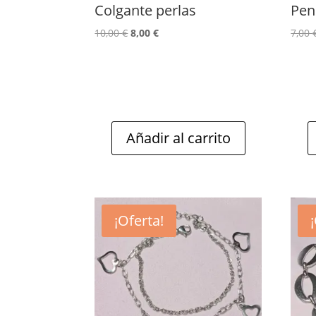
Colgante perlas
Pen
El
El
10,00
€
8,00
€
7,00
precio
precio
original
actual
era:
es:
10,00 €.
8,00 €.
Añadir al carrito
¡Oferta!