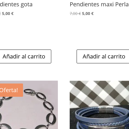
dientes gota
Pendientes maxi Perla
El
El
El
El
€
5,00
€
7,00
€
5,00
€
precio
precio
precio
precio
original
actual
original
actual
era:
es:
era:
es:
7,00 €.
5,00 €.
7,00 €.
5,00 €.
Añadir al carrito
Añadir al carrito
¡Oferta!