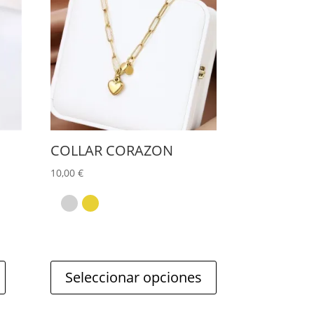
tiene
múltiples
variantes.
Las
opciones
se
COLLAR CORAZON
pueden
10,00
€
elegir
en
la
página
Seleccionar opciones
de
producto