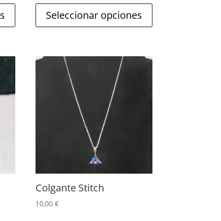
página
es
Seleccionar opciones
de
producto
.
Colgante Stitch
10,00
€