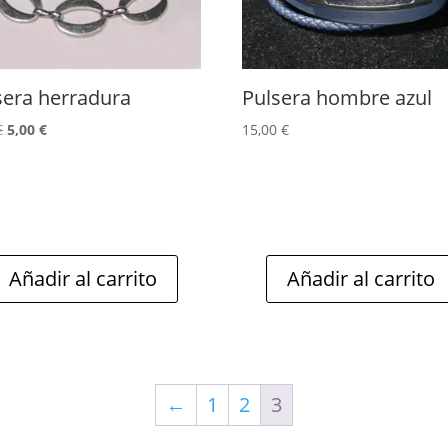
sera herradura
Pulsera hombre azul
El
El
€
5,00
€
15,00
€
precio
precio
original
actual
era:
es:
7,00 €.
5,00 €.
Añadir al carrito
Añadir al carrito
←
1
2
3